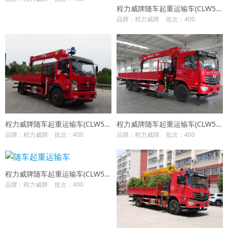
程力威牌随车起重运输车(CLW5250JSQDDP)
品牌：程力威牌
批次：400
程力威牌随车起重运输车(CLW5162JSQ6SZ)
程力威牌随车起重运输车(CLW5250JSQE6)
品牌：程力威牌
批次：400
品牌：程力威牌
批次：400
程力威牌随车起重运输车(CLW5251JSQ6SZ)
品牌：程力威牌
批次：400