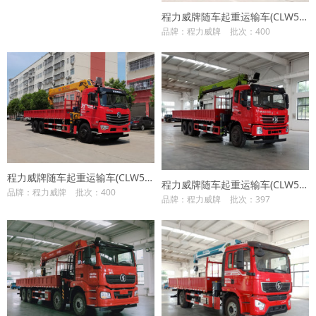
程力威牌随车起重运输车(CLW5180JSQA6SZ)
品牌：程力威牌
批次：400
程力威牌随车起重运输车(CLW5240JSQA6SZ)
程力威牌随车起重运输车(CLW5250JSQASZ)
品牌：程力威牌
批次：400
品牌：程力威牌
批次：397