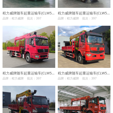
程力威牌随车起重运输车(CLW5310JSQSDP)
程力威牌随车起重运输车(CLW5180JSQCDP)
品牌：程力威牌
批次：397
品牌：程力威牌
批次：397
程力威牌随车起重运输车(CLW5183JSQCDP)
程力威牌随车起重运输车(CLW5180JSQBQY)
品牌：程力威牌
批次：397
品牌：程力威牌
批次：397