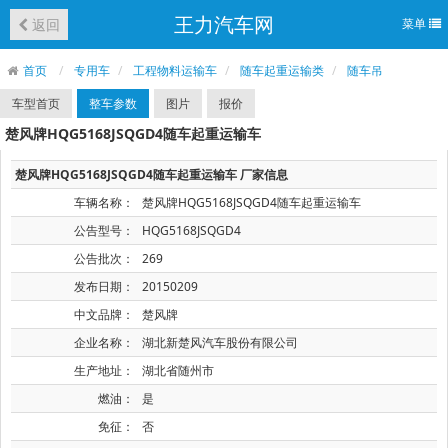
王力汽车网
返回
菜单
首页
专用车
工程物料运输车
随车起重运输类
随车吊
车型首页
整车参数
图片
报价
楚风牌HQG5168JSQGD4随车起重运输车
楚风牌HQG5168JSQGD4随车起重运输车 厂家信息
车辆名称：
楚风牌HQG5168JSQGD4随车起重运输车
公告型号：
HQG5168JSQGD4
公告批次：
269
发布日期：
20150209
中文品牌：
楚风牌
企业名称：
湖北新楚风汽车股份有限公司
生产地址：
湖北省随州市
燃油：
是
免征：
否