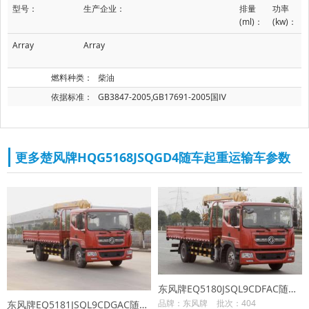
型号：
生产企业：
排量
功率
(ml)：
(kw)：
Array
Array
燃料种类：
柴油
依据标准：
GB3847-2005,GB17691-2005国Ⅳ
更多楚风牌HQG5168JSQGD4随车起重运输车参数
东风牌EQ5180JSQL9CDFAC随车起重运输车
品牌：东风牌
批次：404
东风牌EQ5181JSQL9CDGAC随车起重运输车