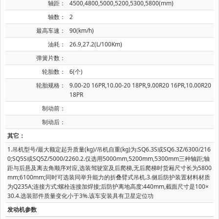
轴距：
4500,4800,5000,5200,5300,5800(mm)
轴数：
2
最高车速：
90(km/h)
油耗：
26.9,27.2(L/100Km)
弹簧片数：
轮胎数：
6(个)
轮胎规格：
9.00-20 16PR,10.00-20 18PR,9.00R20 16PR,10.00R20
18PR
制动前：
制动后：
其它：
1.吊机型号/最大额定起升质量(kg)/吊机自重(kg)为:SQ6.3S或SQ6.3Z/6300/216
0;SQ5S或SQ5Z/5000/2260.2.仅选用5000mm,5200mm,5300mm三种轴距;轴
距与后悬及离去角顺序对应,选装驾驶室及后爬梯,无后爬梯时货厢尺寸长为5800
mm;6100mm;同时可选装同举升能力的折叠臂式吊机.3.侧后防护装置材料材质
为Q235A;连接方式:螺栓连接加焊接;后防护离地高度:440mm,截面尺寸是100×
30.4.选装部件质量变化小于3%.该车安装具有卫星定位功
发动机参数