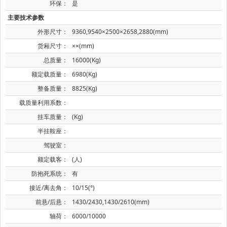
环保：
是
主要技术参数
外形尺寸：
9360,9540×2500×2658,2880(mm)
货厢尺寸：
××(mm)
总质量：
16000(Kg)
额定载质量：
6980(Kg)
整备质量：
8825(Kg)
载质量利用系数：
挂车质量：
(Kg)
半挂鞍座：
驾驶室：
额定载客：
(人)
防抱死系统：
有
接近/离去角：
10/15(°)
前悬/后悬：
1430/2430,1430/2610(mm)
轴荷：
6000/10000