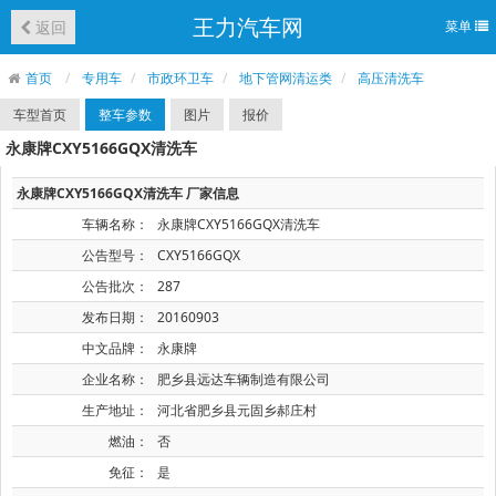
王力汽车网
返回
菜单
首页
专用车
市政环卫车
地下管网清运类
高压清洗车
车型首页
整车参数
图片
报价
永康牌CXY5166GQX清洗车
永康牌CXY5166GQX清洗车 厂家信息
车辆名称：
永康牌CXY5166GQX清洗车
公告型号：
CXY5166GQX
公告批次：
287
发布日期：
20160903
中文品牌：
永康牌
企业名称：
肥乡县远达车辆制造有限公司
生产地址：
河北省肥乡县元固乡郝庄村
燃油：
否
免征：
是