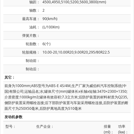
轴距：
4500,4950,5100,5200,5600,3800(mm)
轴数：
2
最高车速：
90(km/h)
油耗：
(L/100Km)
弹簧片数：
轮胎数：
6(个)
轮胎规格：
10.00-20,10.00R20,9.00R20,295/80R22.5
制动前：
制动后：
其它：
前身为1000mm;ABS型号为ABS-E 4S/4M,生产厂家为威伯科汽车控制系统(中
国)有限公司;运输品名;水;罐体尺寸(mm)罐体长x长轴x短轴:3470×2300×1350;
介质密度:1000kg/m3;罐体有效容积:7.3立方米;后防护装置的材料材质为Q235,
侧防护装置采用螺栓连接;后下部防护装置与车架采用螺栓连接,后防护装置的断
面尺寸为250X50毫米,后防护离地高度为510毫米
发动机参数
型号：
生产企业：
排量
功率
(ml)：
(kw)：