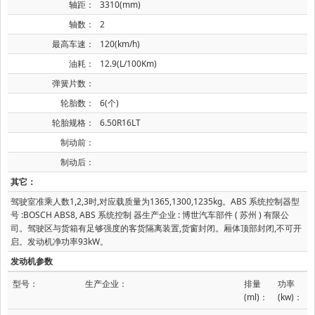
轴距：
3310(mm)
轴数：
2
最高车速：
120(km/h)
油耗：
12.9(L/100Km)
弹簧片数：
轮胎数：
6(个)
轮胎规格：
6.50R16LT
制动前：
制动后：
其它：
驾驶室准乘人数1,2,3时,对应载质量为1365,1300,1235kg。ABS 系统控制器型
号 :BOSCH ABS8, ABS 系统控制 器生产企业 : 博世汽车部件 ( 苏州 ) 有限公
司。驾驶区与货箱有足够强度的客货隔离装置,货窗封闭。厢体顶部封闭,不可开
启。发动机净功率93kW。
发动机参数
型号：
生产企业：
排量
功率
(ml)：
(kw)：