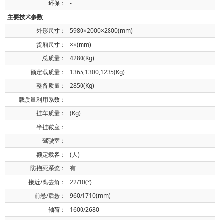
环保：
-
主要技术参数
外形尺寸：
5980×2000×2800(mm)
货厢尺寸：
××(mm)
总质量：
4280(Kg)
额定载质量：
1365,1300,1235(Kg)
整备质量：
2850(Kg)
载质量利用系数：
挂车质量：
(Kg)
半挂鞍座：
驾驶室：
额定载客：
(人)
防抱死系统：
有
接近/离去角：
22/10(°)
前悬/后悬：
960/1710(mm)
轴荷：
1600/2680