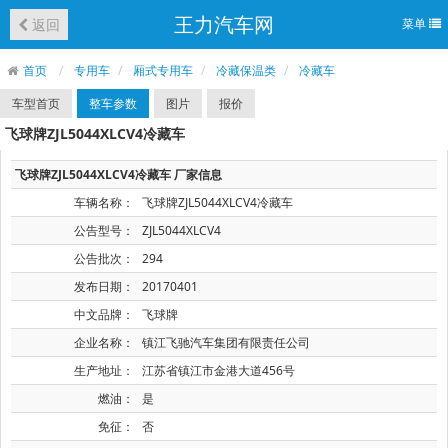
王力汽车网
返回
菜单
首页
专用车
厢式专用车
冷藏保温类
冷藏车
车型首页
整车参数
图片
报价
飞球牌ZJL5044XLCV4冷藏车
飞球牌ZJL5044XLCV4冷藏车 厂家信息
车辆名称：
飞球牌ZJL5044XLCV4冷藏车
公告型号：
ZJL5044XLCV4
公告批次：
294
发布日期：
20170401
中文品牌：
飞球牌
企业名称：
镇江飞驰汽车集团有限责任公司
生产地址：
江苏省镇江市金港大道456号
燃油：
是
免征：
否