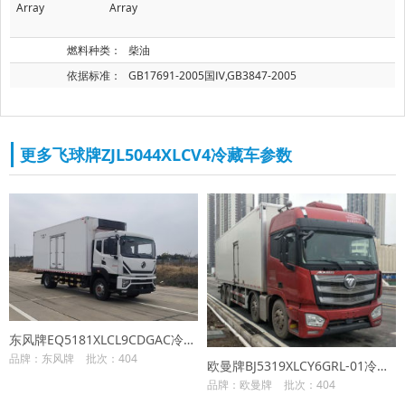
Array
Array
燃料种类：
柴油
依据标准：
GB17691-2005国Ⅳ,GB3847-2005
更多飞球牌ZJL5044XLCV4冷藏车参数
东风牌EQ5181XLCL9CDGAC冷藏车
品牌：东风牌
批次：404
欧曼牌BJ5319XLCY6GRL-01冷藏车
品牌：欧曼牌
批次：404