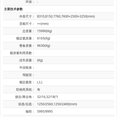
环保：
-
主要技术参数
外形尺寸：
8310,8150,7760,7600×2500×3250(mm)
货厢尺寸：
××(mm)
总质量：
15990(Kg)
额定载质量：
6165(Kg)
整备质量：
9630(Kg)
载质量利用系数：
挂车质量：
(Kg)
半挂鞍座：
驾驶室：
额定载客：
(人)
防抱死系统：
有
接近/离去角：
32/16,32/18(°)
前悬/后悬：
1250/2560,1250/2400(mm)
轴荷：
5995/9995