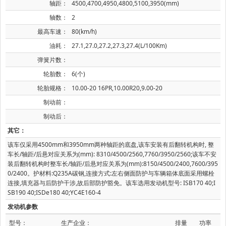
轴距：
4500,4700,4950,4800,5100,3950(mm)
轴数：
2
最高车速：
80(km/h)
油耗：
27.1,27.0,27.2,27.3,27.4(L/100Km)
弹簧片数：
轮胎数：
6(个)
轮胎规格：
10.00-20 16PR,10.00R20,9.00-20
制动前：
制动后：
其它：
该车仅采用4500mm和3950mm两种轴距的底盘,该车安装有后翻转机构时, 整
车长/轴距/后悬对应关系为(mm): 8310/4500/2560,7760/3950/2560;该车不安
装后翻转机构时整车长/轴距/后悬对应关系为(mm):8150/4500/2400,7600/395
0/2400。护材料:Q235A碳钢,连接方式:左右侧面防护与车辆箱体底面采用螺栓
连接,填充器与后防护干涉,故后部防护豁免。该车选用发动机型号: ISB170 40;I
SB190 40;ISDe180 40;YC4E160-4
发动机参数
型号：
生产企业：
排量
功率