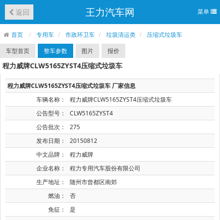
王力汽车网
返回
菜单
首页
专用车
市政环卫车
垃圾清运类
压缩式垃圾车
车型首页
整车参数
图片
报价
程力威牌CLW5165ZYST4压缩式垃圾车
程力威牌CLW5165ZYST4压缩式垃圾车 厂家信息
车辆名称：
程力威牌CLW5165ZYST4压缩式垃圾车
公告型号：
CLW5165ZYST4
公告批次：
275
发布日期：
20150812
中文品牌：
程力威牌
企业名称：
程力专用汽车股份有限公司
生产地址：
随州市曾都区南郊
燃油：
否
免征：
是