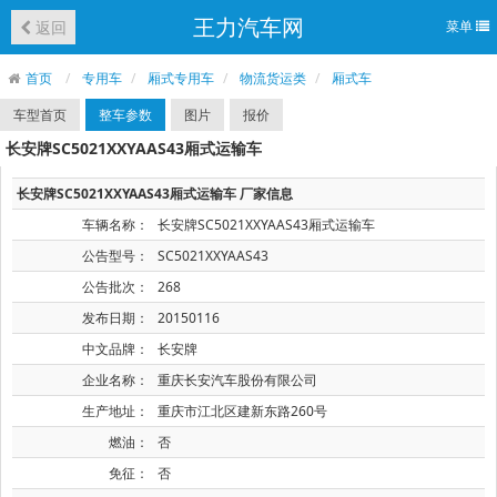
王力汽车网
返回
菜单
首页
专用车
厢式专用车
物流货运类
厢式车
车型首页
整车参数
图片
报价
长安牌SC5021XXYAAS43厢式运输车
长安牌SC5021XXYAAS43厢式运输车 厂家信息
车辆名称：
长安牌SC5021XXYAAS43厢式运输车
公告型号：
SC5021XXYAAS43
公告批次：
268
发布日期：
20150116
中文品牌：
长安牌
企业名称：
重庆长安汽车股份有限公司
生产地址：
重庆市江北区建新东路260号
燃油：
否
免征：
否