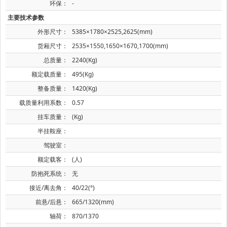
环保：
-
主要技术参数
外形尺寸：
5385×1780×2525,2625(mm)
货厢尺寸：
2535×1550,1650×1670,1700(mm)
总质量：
2240(Kg)
额定载质量：
495(Kg)
整备质量：
1420(Kg)
载质量利用系数：
0.57
挂车质量：
(Kg)
半挂鞍座：
驾驶室：
额定载客：
(人)
防抱死系统：
无
接近/离去角：
40/22(°)
前悬/后悬：
665/1320(mm)
轴荷：
870/1370