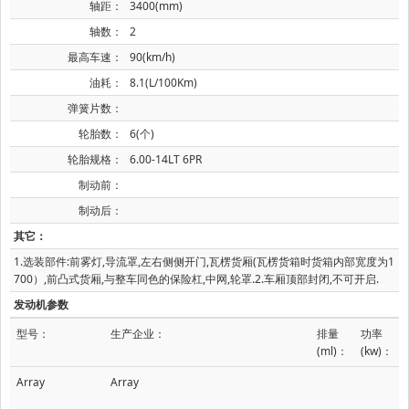
轴距：
3400(mm)
轴数：
2
最高车速：
90(km/h)
油耗：
8.1(L/100Km)
弹簧片数：
轮胎数：
6(个)
轮胎规格：
6.00-14LT 6PR
制动前：
制动后：
其它：
1.选装部件:前雾灯,导流罩,左右侧侧开门,瓦楞货厢(瓦楞货箱时货箱内部宽度为1
700）,前凸式货厢,与整车同色的保险杠,中网,轮罩.2.车厢顶部封闭,不可开启.
发动机参数
型号：
生产企业：
排量
功率
(ml)：
(kw)：
Array
Array