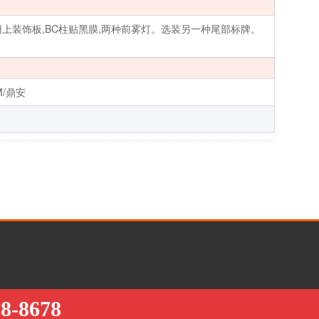
栅上装饰板,BC柱贴黑膜,两种前雾灯。选装另一种尾部标牌。
M/鼎安
98-8678