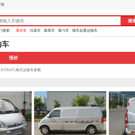
查询
门搜索：
洒水车
垃圾车
吸粪车
吸污车
随车起重运输车
输车
报价
9XXYBAFL厢式运输车参数