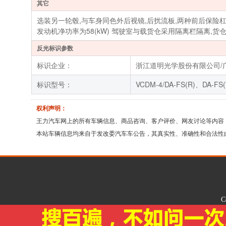
其它
选装另一轮毂,与车身同色外后视镜,后扰流板,两种前后保险杠
发动机净功率为58(kW) 驾驶室与载货仓采用隔离栏隔离,
反光标识参数
标识企业：
浙江道明光学股份有限公司/
标识型号：
VCDM-4/DA-FS(R)、DA-FS
权利声明：
王力汽车网上的所有车辆信息、商品咨询、客户评价、网友讨论等内容
本站车辆信息均来自于发改委汽车车公告，其真实性、准确性和合法性
C