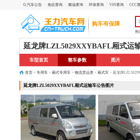
汽车公告
免征查询
燃油查询
环保查询
VIN查询
CCC
购车有保障
热
延龙牌LZL5029XXYBAFL厢式运
车型首页
整车参数
图片
首页
>
专用车
>
厢式专用车
>
物流货运类
>
厢式车
> 延龙牌LZL502
延龙牌LZL5029XXYBAFL厢式运输车公告图片