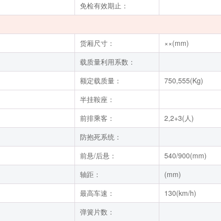
免检有效期止：
货厢尺寸：
××(mm)
载质量利用系数：
额定载质量：
750,555(Kg)
半挂鞍座：
前排乘客：
2,2+3(人)
防抱死系统：
前悬/后悬：
540/900(mm)
轴距：
(mm)
最高车速：
130(km/h)
弹簧片数：