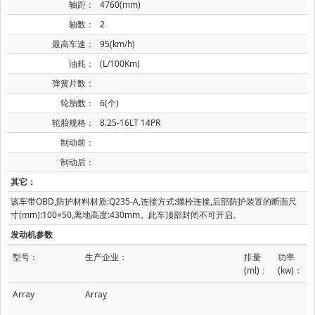
轴距：
4760(mm)
轴数：
2
最高车速：
95(km/h)
油耗：
(L/100Km)
弹簧片数：
轮胎数：
6(个)
轮胎规格：
8.25-16LT 14PR
制动前：
制动后：
其它：
该车带OBD,防护材料材质:Q235-A,连接方式:螺栓连接,后部防护装置的断面尺
寸(mm):100×50,离地高度:430mm。此车顶部封闭不可开启。
发动机参数
型号：
生产企业：
排量
功率
(ml)：
(kw)：
Array
Array