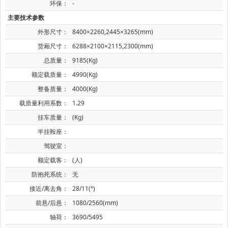
环保：
-
主要技术参数
外形尺寸：
8400×2260,2445×3265(mm)
货厢尺寸：
6288×2100×2115,2300(mm)
总质量：
9185(Kg)
额定载质量：
4990(Kg)
整备质量：
4000(Kg)
载质量利用系数：
1.29
挂车质量：
(Kg)
半挂鞍座：
驾驶室：
额定载客：
(人)
防抱死系统：
无
接近/离去角：
28/11(°)
前悬/后悬：
1080/2560(mm)
轴荷：
3690/5495