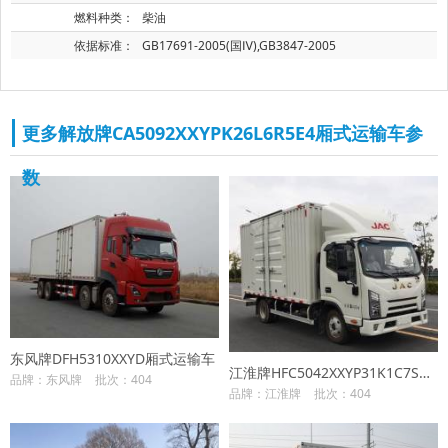
燃料种类：
柴油
依据标准：
GB17691-2005(国Ⅳ),GB3847-2005
更多解放牌CA5092XXYPK26L6R5E4厢式运输车参
数
东风牌DFH5310XXYD厢式运输车
江淮牌HFC5042XXYP31K1C7S厢式运输车
品牌：东风牌
批次：404
品牌：江淮牌
批次：404