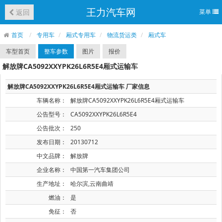
王力汽车网
返回
菜单
首页
专用车
厢式专用车
物流货运类
厢式车
车型首页
整车参数
图片
报价
解放牌CA5092XXYPK26L6R5E4厢式运输车
解放牌CA5092XXYPK26L6R5E4厢式运输车 厂家信息
车辆名称：
解放牌CA5092XXYPK26L6R5E4厢式运输车
公告型号：
CA5092XXYPK26L6R5E4
公告批次：
250
发布日期：
20130712
中文品牌：
解放牌
企业名称：
中国第一汽车集团公司
生产地址：
哈尔滨,云南曲靖
燃油：
是
免征：
否