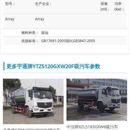
型号：
生产企业：
排量
功率
(ml)：
(kw)：
Array
Array
燃料种类：
柴油
依据标准：
GB17691-2005国Ⅳ,GB3847-2005
更多宇通牌YTZ5120GXW20F吸污车参数
中洁牌XZL5183GXW6吸污车