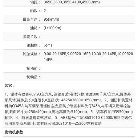
轴距：
3650,3800,3950,4100,4500(mm)
轴数：
2
最高车速：
95(km/h)
油耗：
(L/100Km)
弹簧片数：
轮胎数：
6(个)
轮胎规格：
9.00-20 16PR,9.00R20 16PR,10.00-20 14PR,10.00R20
14PR
制动前：
制动后：
其它：
1、罐体有效容积:7.93立方米, 运输介质:液体污物,密度800千克/立方米,罐体外
形尺寸(罐体总长×直段长×直径)为: 4625×3800×1650(mm)。2、侧防护装置材
料为Q345A,与车辆采用螺栓连接,后防护装置材料为Q345A,与车辆采用螺栓连
接,截面尺寸为:250×40(mm),离地高度为:510(mm)。3、该车仅采用3950(mm)
轴距。4、随底盘选装驾驶室。5、ABS型号/厂家:3631010-C2000/东科克诺尔
商用车制动系统(十堰)有限公司;3631010—Z5300/东科克诺
发动机参数