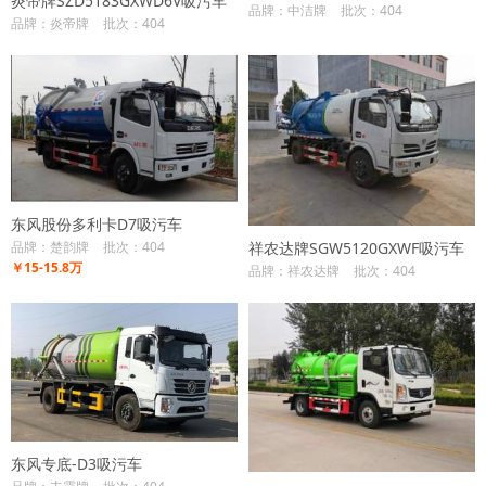
炎帝牌SZD5183GXWD6V吸污车
品牌：中洁牌
批次：404
品牌：炎帝牌
批次：404
东风股份多利卡D7吸污车
祥农达牌SGW5120GXWF吸污车
品牌：楚韵牌
批次：404
￥15-15.8万
品牌：祥农达牌
批次：404
东风专底-D3吸污车