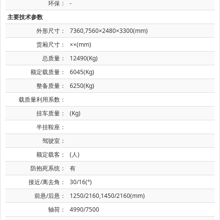
环保：
-
主要技术参数
外形尺寸：
7360,7560×2480×3300(mm)
货厢尺寸：
××(mm)
总质量：
12490(Kg)
额定载质量：
6045(Kg)
整备质量：
6250(Kg)
载质量利用系数：
挂车质量：
(Kg)
半挂鞍座：
驾驶室：
额定载客：
(人)
防抱死系统：
有
接近/离去角：
30/16(°)
前悬/后悬：
1250/2160,1450/2160(mm)
轴荷：
4990/7500