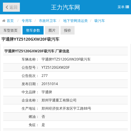
王力汽车网
返回
菜单
首页
专用车
市政环卫车
地下管网清运类
吸污车
车型首页
整车参数
图片
报价
宇通牌YTZ5120GXW20F吸污车
宇通牌YTZ5120GXW20F吸污车 厂家信息
车辆名称：
宇通牌YTZ5120GXW20F吸污车
公告型号：
YTZ5120GXW20F
公告批次：
277
发布日期：
20151014
中文品牌：
宇通牌
企业名称：
郑州宇通重工有限公司
生产地址：
郑州经济技术开发区宇工路88号
燃油：
否
免征：
是