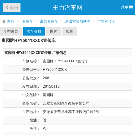
王力汽车网
返回
菜单
首页
专用车
厢式专用车
演出宣传放映类
广告宣传车
车型首页
整车参数
图片
报价
富园牌HFY5041XXCK宣传车
富园牌HFY5041XXCK宣传车 厂家信息
车辆名称：
富园牌HFY5041XXCK宣传车
公告型号：
HFY5041XXCK
公告批次：
268
发布日期：
20150116
中文品牌：
富园牌
企业名称：
合肥市富园汽车改装有限公司
生产地址：
安徽省肥西县桃花工业园汤口路9号
燃油：
否
免征：
否