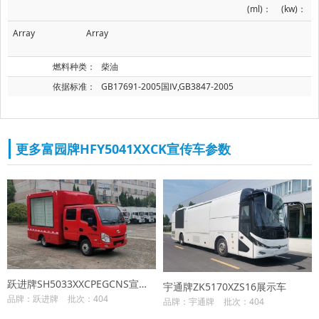
(ml)：
(kw)：
Array
Array
燃料种类：
柴油
依据标准：
GB17691-2005国Ⅳ,GB3847-2005
更多富园牌HFY5041XXCK宣传车参数
跃进牌SH5033XXCPEGCNS宣传车
宇通牌ZK5170XZS16展示车
品牌：跃进牌
批次：404
品牌：宇通牌
批次：404