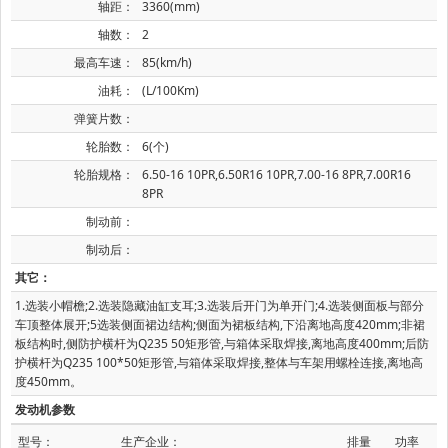
轴距：
3360(mm)
轴数：
2
最高车速：
85(km/h)
油耗：
(L/100Km)
弹簧片数：
轮胎数：
6(个)
轮胎规格：
6.50-16 10PR,6.50R16 10PR,7.00-16 8PR,7.00R16
8PR
制动前：
制动后：
其它：
1.选装小帽檐;2.选装隐藏油缸支耳;3.选装后开门为单开门;4.选装侧面板与部分
车顶整体展开;5选装侧面裙边结构;侧面为裙板结构,下沿离地高度420mm;非裙
板结构时,侧防护横杆为Q235 50矩形管,与箱体采取焊接,离地高度400mm;后防
护横杆为Q235 100*50矩形管,与箱体采取焊接,整体与车架用螺栓连接,离地高
度450mm。
发动机参数
型号：
生产企业：
排量
功率