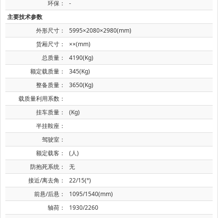
环保：
-
主要技术参数
外形尺寸：
5995×2080×2980(mm)
货厢尺寸：
××(mm)
总质量：
4190(Kg)
额定载质量：
345(Kg)
整备质量：
3650(Kg)
载质量利用系数：
挂车质量：
(Kg)
半挂鞍座：
驾驶室：
额定载客：
(人)
防抱死系统：
无
接近/离去角：
22/15(°)
前悬/后悬：
1095/1540(mm)
轴荷：
1930/2260