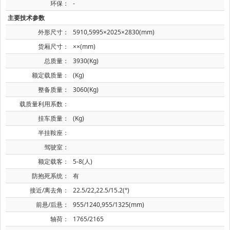
环保：
-
主要技术参数
外形尺寸：
5910,5995×2025×2830(mm)
货厢尺寸：
××(mm)
总质量：
3930(Kg)
额定载质量：
(Kg)
整备质量：
3060(Kg)
载质量利用系数：
挂车质量：
(Kg)
半挂鞍座：
驾驶室：
额定载客：
5-8(人)
防抱死系统：
有
接近/离去角：
22.5/22,22.5/15.2(°)
前悬/后悬：
955/1240,955/1325(mm)
轴荷：
1765/2165