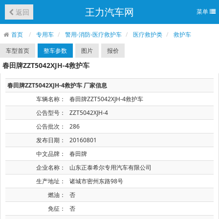
王力汽车网
返回
菜单
首页
专用车
警用-消防-医疗救护车
医疗救护类
救护车
车型首页
整车参数
图片
报价
春田牌ZZT5042XJH-4救护车
春田牌ZZT5042XJH-4救护车 厂家信息
车辆名称：
春田牌ZZT5042XJH-4救护车
公告型号：
ZZT5042XJH-4
公告批次：
286
发布日期：
20160801
中文品牌：
春田牌
企业名称：
山东正泰希尔专用汽车有限公司
生产地址：
诸城市密州东路98号
燃油：
否
免征：
否