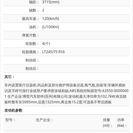
轴距：
3715(mm)
轴数：
2
最高车速：
120(km/h)
油耗：
(L/100Km)
弹簧片数：
轮胎数：
4(个)
轮胎规格：
LT245/75 R16
制动前：
制动后：
其它：
车内设置医疗仪器柜,药品柜及部分救护用设备仪器,氧气瓶,担架等;车辆外观标
识及字样可按行业或用户要求喷涂或粘贴;ABS系统控制器型号:A3550-0000000
1 生产企业:博世汽车部件(苏州)有限公司;发动机最大净功率为102.7kW;有后踏
板时整车长5995mm,后悬1325mm,离去角15.2度;可选装不带后踏板
发动机参数
型号：
生产企业：
排量
功率
(ml)：
(kw)：