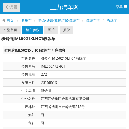
王力汽车网
返回
菜单
首页
专用车
路政-通讯-救援维修-教练车
教练车类
教练车
车型首页
整车参数
图片
报价
骐铃牌JML5021XLHC1教练车
骐铃牌JML5021XLHC1教练车 厂家信息
车辆名称：
骐铃牌JML5021XLHC1教练车
公告型号：
JML5021XLHC1
公告批次：
272
发布日期：
20150513
中文品牌：
骐铃牌
企业名称：
江西江铃集团轻型汽车有限公司
生产地址：
江西省抚州市钟岭大道318号
燃油：
否
免征：
否