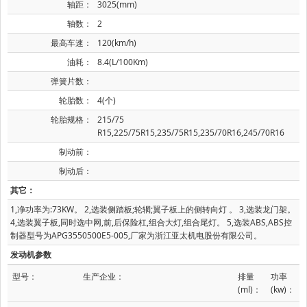
轴距：
3025(mm)
轴数：
2
最高车速：
120(km/h)
油耗：
8.4(L/100Km)
弹簧片数：
轮胎数：
4(个)
轮胎规格：
215/75
R15,225/75R15,235/75R15,235/70R16,245/70R16
制动前：
制动后：
其它：
1,净功率为:73KW。 2,选装侧踏板;轮辋;翼子板上的侧转向灯 。 3,选装龙门架。
4,选装翼子板,同时选中网,前,后保险杠,组合大灯,组合尾灯。 5,选装ABS,ABS控
制器型号为APG3550500E5-005,厂家为浙江亚太机电股份有限公司。
发动机参数
型号：
生产企业：
排量
功率
(ml)：
(kw)：