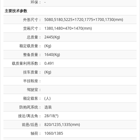
环保：
-
主要技术参数
外形尺寸：
5080,5180,5225×1720,1775×1700,1730(mm)
货厢尺寸：
1380,1480×470×1470(mm)
总质量：
2445(Kg)
额定载质量：
(Kg)
整备质量：
1640(Kg)
载质量利用系数：
0.491
挂车质量：
(Kg)
半挂鞍座：
驾驶室：
额定载客：
(人)
防抱死系统：
选装
接近/离去角：
28/18(°)
前悬/后悬：
820/1235,1335(mm)
轴荷：
1060/1385