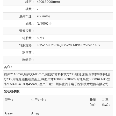
轴距：
4200,3900(mm)
轴数：
2
最高车速：
90(km/h)
油耗：
(L/100Km)
弹簧片数：
轮胎数：
6(个)
轮胎规格：
8.25-16,8.25R16,8.25-20 14PR,8.25R20 14PR
制动前：
制动后：
其它：
前伸2110mm,后伸为685mm,侧防护材料材质Q235,螺栓连接.后防护材料材质
Q235,用螺栓连接在底架上,截面尺寸100×80×20mm,离地高度500mm.ABS型
号:CM4XL-4S/4K(4S/4M) 生产厂家:广州科密汽车电子控制技术股份有限公司.
发动机参数
型号：
生产企业：
排量
功率
(ml)：
(kw)：
Array
Array