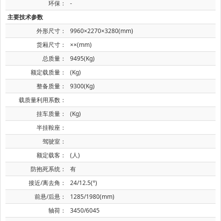
环保：
-
主要技术参数
外形尺寸：
9960×2270×3280(mm)
货厢尺寸：
××(mm)
总质量：
9495(Kg)
额定载质量：
(Kg)
整备质量：
9300(Kg)
载质量利用系数：
挂车质量：
(Kg)
半挂鞍座：
驾驶室：
额定载客：
(人)
防抱死系统：
有
接近/离去角：
24/12.5(°)
前悬/后悬：
1285/1980(mm)
轴荷：
3450/6045