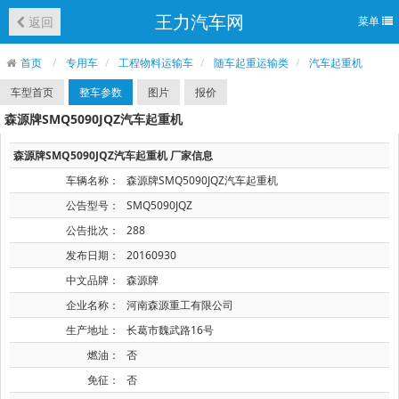
王力汽车网
返回
菜单
首页
专用车
工程物料运输车
随车起重运输类
汽车起重机
车型首页
整车参数
图片
报价
森源牌SMQ5090JQZ汽车起重机
森源牌SMQ5090JQZ汽车起重机 厂家信息
车辆名称：
森源牌SMQ5090JQZ汽车起重机
公告型号：
SMQ5090JQZ
公告批次：
288
发布日期：
20160930
中文品牌：
森源牌
企业名称：
河南森源重工有限公司
生产地址：
长葛市魏武路16号
燃油：
否
免征：
否