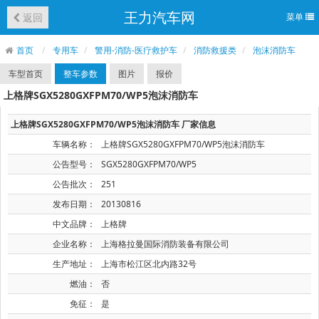
王力汽车网
返回
菜单
首页
专用车
警用-消防-医疗救护车
消防救援类
泡沫消防车
车型首页
整车参数
图片
报价
上格牌SGX5280GXFPM70/WP5泡沫消防车
上格牌SGX5280GXFPM70/WP5泡沫消防车 厂家信息
车辆名称：
上格牌SGX5280GXFPM70/WP5泡沫消防车
公告型号：
SGX5280GXFPM70/WP5
公告批次：
251
发布日期：
20130816
中文品牌：
上格牌
企业名称：
上海格拉曼国际消防装备有限公司
生产地址：
上海市松江区北内路32号
燃油：
否
免征：
是