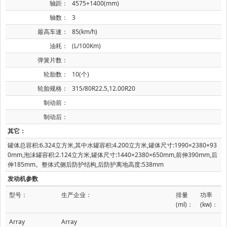
轴距：
4575+1400(mm)
轴数：
3
最高车速：
85(km/h)
油耗：
(L/100Km)
弹簧片数：
轮胎数：
10(个)
轮胎规格：
315/80R22.5,12.00R20
制动前：
制动后：
其它：
罐体总容积:6.324立方米,其中水罐容积:4.200立方米,罐体尺寸:1990×2380×93
0mm,泡沫罐容积:2.124立方米,罐体尺寸:1440×2380×650mm,前伸390mm,后
伸185mm。整体式侧后防护结构,后防护离地高度:538mm
发动机参数
型号：
生产企业：
排量
功率
(ml)：
(kw)：
Array
Array