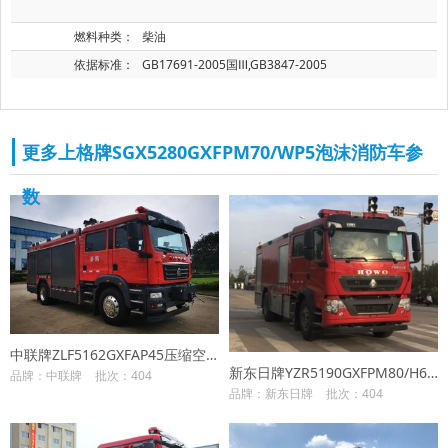
燃料种类：
柴油
依据标准：
GB17691-2005国Ⅲ,GB3847-2005
更多上格牌SGX5280GXFPM70/WP5泡沫消防车参
数
中联牌ZLF5162GXFAP45压缩空气泡沫消防车
新东日牌YZR5190GXFPM80/H6泡沫消防车
品牌：中联牌
批次：404
品牌：新东日牌
批次：404