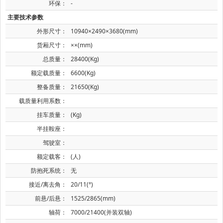
环保：
-
主要技术参数
外形尺寸：
10940×2490×3680(mm)
货厢尺寸：
××(mm)
总质量：
28400(Kg)
额定载质量：
6600(Kg)
整备质量：
21650(Kg)
载质量利用系数：
挂车质量：
(Kg)
半挂鞍座：
驾驶室：
额定载客：
(人)
防抱死系统：
无
接近/离去角：
20/11(°)
前悬/后悬：
1525/2865(mm)
轴荷：
7000/21400(并装双轴)