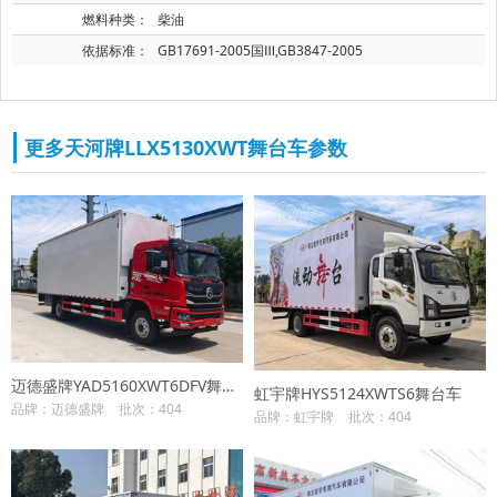
燃料种类：
柴油
依据标准：
GB17691-2005国Ⅲ,GB3847-2005
更多天河牌LLX5130XWT舞台车参数
迈德盛牌YAD5160XWT6DFV舞台车
虹宇牌HYS5124XWTS6舞台车
品牌：迈德盛牌
批次：404
品牌：虹宇牌
批次：404