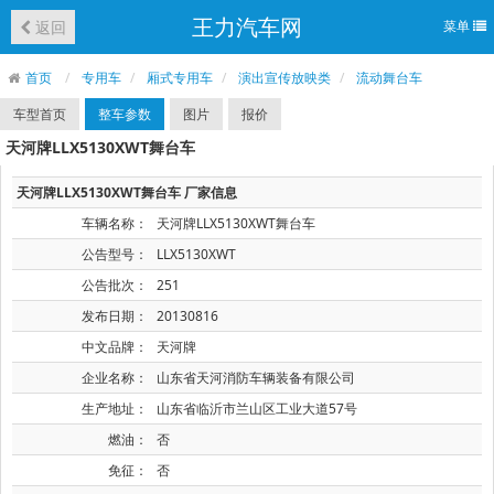
王力汽车网
返回
菜单
首页
专用车
厢式专用车
演出宣传放映类
流动舞台车
车型首页
整车参数
图片
报价
天河牌LLX5130XWT舞台车
天河牌LLX5130XWT舞台车 厂家信息
车辆名称：
天河牌LLX5130XWT舞台车
公告型号：
LLX5130XWT
公告批次：
251
发布日期：
20130816
中文品牌：
天河牌
企业名称：
山东省天河消防车辆装备有限公司
生产地址：
山东省临沂市兰山区工业大道57号
燃油：
否
免征：
否