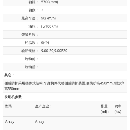
轴距：
5700(mm)
轴数：
2
最高车速：
90(km/h)
油耗：
(L/100Km)
弹簧片数：
轮胎数：
6(个)
轮胎规格：
9.00-20,9.00R20
制动前：
制动后：
其它：
侧后防护采用整体式结构,车身构件代替侧后防护装置,侧防护高450mm,后防护
高550mm。
发动机参数
型号：
生产企业：
排量
功率
(ml)：
(kw)：
Array
Array