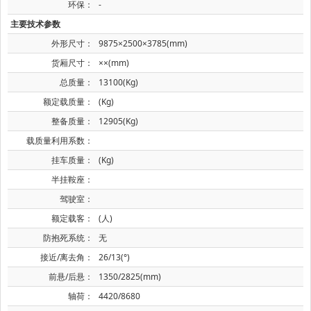
环保：
-
主要技术参数
外形尺寸：
9875×2500×3785(mm)
货厢尺寸：
××(mm)
总质量：
13100(Kg)
额定载质量：
(Kg)
整备质量：
12905(Kg)
载质量利用系数：
挂车质量：
(Kg)
半挂鞍座：
驾驶室：
额定载客：
(人)
防抱死系统：
无
接近/离去角：
26/13(°)
前悬/后悬：
1350/2825(mm)
轴荷：
4420/8680