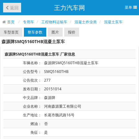
王力汽车网
返回
菜单
首页
专用车
工程物料运输车
混凝土作业类
混凝土泵车
车型首页
整车参数
图片
报价
森源牌SMQ5160THB混凝土泵车
森源牌SMQ5160THB混凝土泵车 厂家信息
车辆名称：
森源牌SMQ5160THB混凝土泵车
公告型号：
SMQ5160THB
公告批次：
277
发布日期：
20151014
中文品牌：
森源牌
企业名称：
河南森源重工有限公司
生产地址：
长葛市魏武路16号
燃油：
否
免征：
是