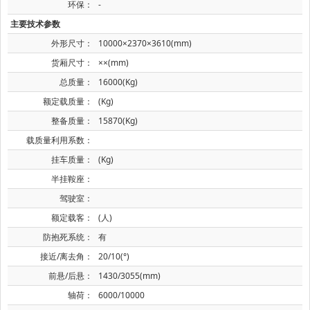
环保：
-
主要技术参数
外形尺寸：
10000×2370×3610(mm)
货厢尺寸：
××(mm)
总质量：
16000(Kg)
额定载质量：
(Kg)
整备质量：
15870(Kg)
载质量利用系数：
挂车质量：
(Kg)
半挂鞍座：
驾驶室：
额定载客：
(人)
防抱死系统：
有
接近/离去角：
20/10(°)
前悬/后悬：
1430/3055(mm)
轴荷：
6000/10000