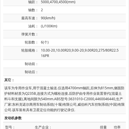
轴距：
5000,4700,4500(mm)
轴数：
2
最高车速：
90(km/h)
油耗：
(L/100Km)
弹簧片数：
轮胎数：
6(个)
轮胎规格：
10.00-20,10.00R20,9.00-20,9.00R20,275/80R22.5
16PR
制动前：
制动后：
其它：
该车为专用作业车,用于混凝土输送.仅选用4700mm轴距,后伸为815mm,侧面防
护材料材质为Q235B,连接方式为螺栓连接.后防护由专用作业装置替代(混凝土
料斗和支腿),离地间隙为540mm.ABS型号:3631010-C2000,4460046440,生产
厂家:东科克诺尔商用车制动系统(十堰)有限公司,威伯科汽车控制系统(中国)有限
公司.该车装有具有卫星定位功能的行驶记录仪.
发动机参数
型号：
生产企业：
排量
功率