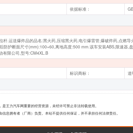
依据标准：
GB
送爆炸品的品名:黑火药,压缩黑火药,电引爆雷管,爆破炸药,点燃导火索,专用烟火
35,后防护断面尺寸(mm):100×60,离地高度:500 mm.该车安装AB
限公司,型号:CM4XL.B
标识商标：
道
，是王力汽车网重要的经营资源，未经许可禁止非法转载使用。
由信息拥有者（厂商）负责。本站不提供任何保证，并不承担任何法律责任。