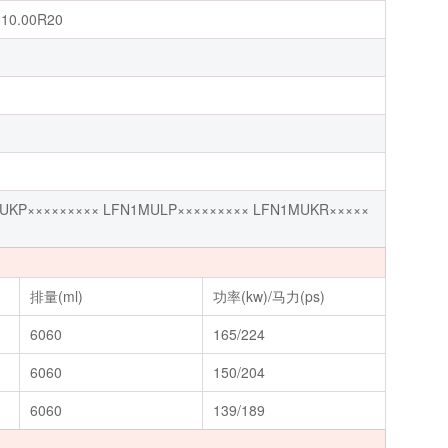
,10.00R20
UKP××××××××× LFN1MULP××××××××× LFN1MUKR×××××
排量(ml)
功率(kw)/马力(ps)
6060
165/224
6060
150/204
6060
139/189