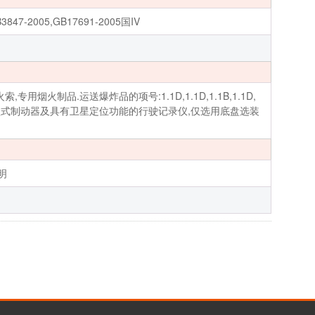
3847-2005,GB17691-2005国IV
制品.运送爆炸品的项号:1.1D,1.1D,1.1B,1.1D,
S,限速器,盘式制动器及具有卫星定位功能的行驶记录仪,仅选用底盘选装
明