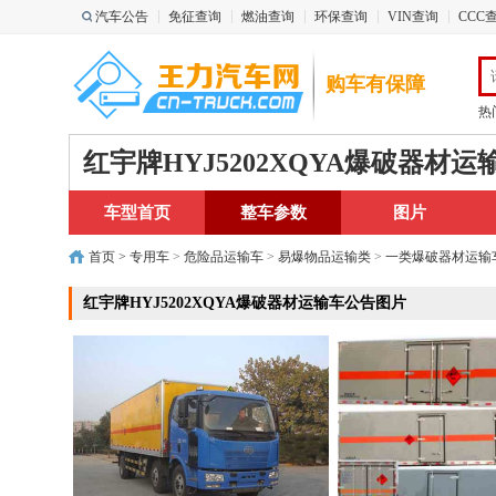
汽车公告
免征查询
燃油查询
环保查询
VIN查询
CCC
购车有保障
热
红宇牌HYJ5202XQYA爆破器材运
车型首页
整车参数
图片
首页
>
专用车
>
危险品运输车
>
易爆物品运输类
>
一类爆破器材运输
红宇牌HYJ5202XQYA爆破器材运输车公告图片