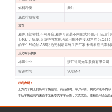
燃料种类：
柴油
底盘排放标准：
其它
厢体顶部密封,不可开启.厢体可选装不同形式的侧开门及后门拉杆.运
1.4G,1.1G.侧,后防护与车辆均采用螺栓连接,材料均为:Q2
的子午线轮胎.ABS防抱死制动系统生产厂家:长春科密汽车制动有
反光标识参数
标识企业：
浙江道明光学股份有限公司
标识型号：
VCDM-4
权利声明：
王力汽车网上的所有车辆信息、商品咨询、客户评价、网友讨论等内容
本站车辆信息均来自于发改委汽车车公告，其真实性、准确性和合法性