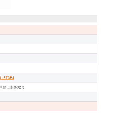
1L6T3E4
镇建设南路32号