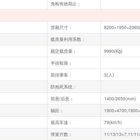
免检有效期止：
货厢尺寸：
8200×1950×2360
载质量利用系数：
额定载质量：
9990(Kg)
半挂鞍座：
前排乘客：
3(人)
防抱死系统：
前悬/后悬：
1400/2650(mm)
轴距：
1900+4700,1900
最高车速：
79(km/h)
弹簧片数：
11/13/13+7,11/11