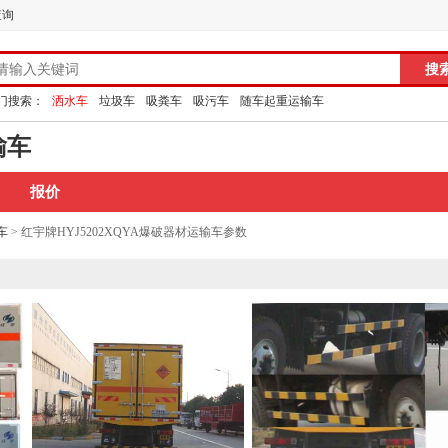
查询
门搜索：
洒水车
垃圾车
吸粪车
吸污车
随车起重运输车
输车
报价
车
> 红宇牌HYJ5202XQYA爆破器材运输车参数