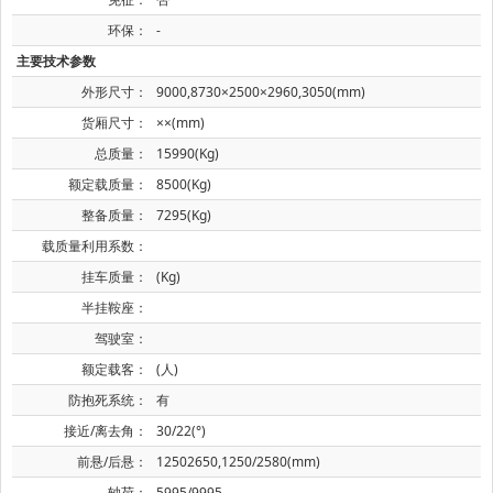
环保：
-
主要技术参数
外形尺寸：
9000,8730×2500×2960,3050(mm)
货厢尺寸：
××(mm)
总质量：
15990(Kg)
额定载质量：
8500(Kg)
整备质量：
7295(Kg)
载质量利用系数：
挂车质量：
(Kg)
半挂鞍座：
驾驶室：
额定载客：
(人)
防抱死系统：
有
接近/离去角：
30/22(°)
前悬/后悬：
12502650,1250/2580(mm)
轴荷：
5995/9995