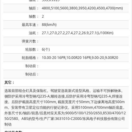
轴距：
4800,5100,5600,3800,3950,4200,4500,4700(mm)
轴数：
2
最高车速：
88(km/h)
油耗：
27.1,27.0,27.2,27.4,27.2,26.9,27.1(L/100Km)
弹簧片数：
轮胎数：
6(个)
轮胎规格：
10.00-20 16PR,10.00R20 16PR,9.00-20,9.00R20
制动前：
制动后：
其它：
选装前部组合灯具及保险杠。驾驶室选装新式造型风格。运输不可拆解物体。
侧防护采用冷弯型钢/Q235-A,螺栓连接,后防护采用冷弯型钢/Q235-A,焊接连
接。后防护截面高度尺寸100mm, 截面宽度尺寸50mm,下边缘离地高度500m
m。安装带有卫星定位功能的行驶记录仪。采用5100mm,4700mm轴距底盘。
外形尺寸长/轴距/前悬/后悬对应关系为:9000/5100/1250/2650,8530/4700/12
50/2580。ABS的型号/生产厂家:3631010-C2000/东风电子科技股份有限公司
制动