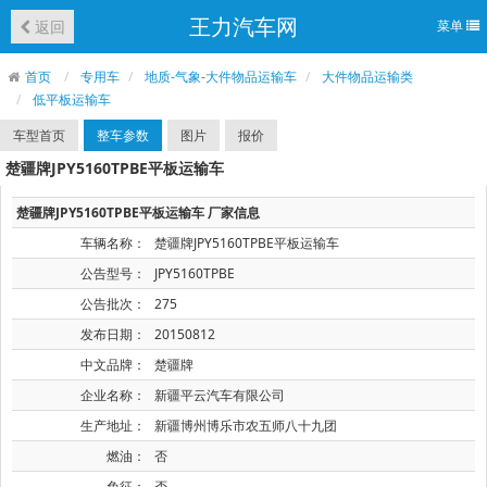
王力汽车网
返回
菜单
首页
专用车
地质-气象-大件物品运输车
大件物品运输类
低平板运输车
车型首页
整车参数
图片
报价
楚疆牌JPY5160TPBE平板运输车
楚疆牌JPY5160TPBE平板运输车 厂家信息
车辆名称：
楚疆牌JPY5160TPBE平板运输车
公告型号：
JPY5160TPBE
公告批次：
275
发布日期：
20150812
中文品牌：
楚疆牌
企业名称：
新疆平云汽车有限公司
生产地址：
新疆博州博乐市农五师八十九团
燃油：
否
免征：
否