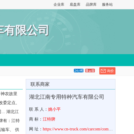
企业库
底盘库
品牌库
服务站
车有限公司
询价
联系商家
神农故里
湖北江南专用特种汽车有限公司
改委定点、
联 系 人：
姚小平
.. 湖北江
商 标：
江特牌
牌有：江特
网 址：
https://www.cn-truck.com/carcom/com_930.html
输车、 供