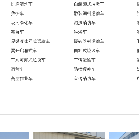
护栏清洗车
自装卸式垃圾车
垃圾车、 高压清洗车、 高空作业车、 宣传消防车、 布管车、 水雾
救护车
散装饲料运输车
车、 低平板半挂车、 中置轴车辆运输挂车、 等车型。
吸污净化车
泡沫消防车
舞台车
淋浴车
易燃液体厢式运输车
爆破器材运输车
翼开启厢式车
自卸式垃圾车
车厢可卸式垃圾车
车辆运输车
宿营车
防撞缓冲车
高空作业车
宣传消防车