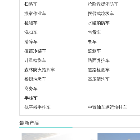
扫路车
抢险救援消防车
搬家作业车
摆臂式垃圾车
检测车
水罐消防车
洗扫车
售货车
清障车
餐车
疫苗冷链车
监测车
计量检衡车
路面养护车
森林防火指挥车
道路检测车
餐厨垃圾车
高压清洗车
商务车
半挂车
低平板半挂车
中置轴车辆运输挂车
最新产品