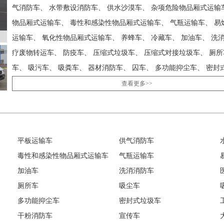
气消防车、 水带敷设消防车、 供水沙漠车、 杂项危险物品厢式运输
物品厢式运输车、 毒性和感染性物品厢式运输车、 气瓶运输车、 易
运输车、 氧化性物品厢式运输车、 养蜂车、 冷藏车、 加油车、 洗
疗废物转运车、 防疫车、 压缩式垃圾车、 压缩式对接垃圾车、 厕所
车、 吸污车、 吸粪车、 器材消防车、 囚车、 多功能抑尘车、 密封
工具车、 远程供排水抢险车、 干粉水联用消防车、 干粉泡沫联用消
查看更多>>
消防车、 宣传车、 大流量排水抢险车、 巡逻车、 扫路车、 抢险救
栏清洗车、 自装卸式垃圾车、 指挥车、 排烟消防车、 搬家作业车、
车、 救护车、 散装饲料运输车、 旅居车、 易燃气体厢式运输车、 
平板运输车
供气消防车
消防车、 吸污净化车、 泡沫消防车、 泵浦消防车、 绿化喷洒车、 
毒性和感染性物品厢式运输车
气瓶运输车
车、 舞台车、 淋浴车、 混凝土搅拌运输车、 清洗吸污车、 清障车、
加油车
洗消消防车
燃液体厢式运输车、 爆破器材运输车、 工程抢险车、 电源车、 疫苗
厕所车
吸尘车
测车、 翼开启厢式车、 自卸式垃圾车、 被服洗涤车、 装备车、 计
多功能抑尘车
密封式垃圾车
面养护车、 车厢可卸式垃圾车、 车辆运输车、 运兵车、 运油车、 
干粉消防车
宣传车
车、 道路检测车、 宿营车、 防撞缓冲车、 防暴水罐车、 随车起重