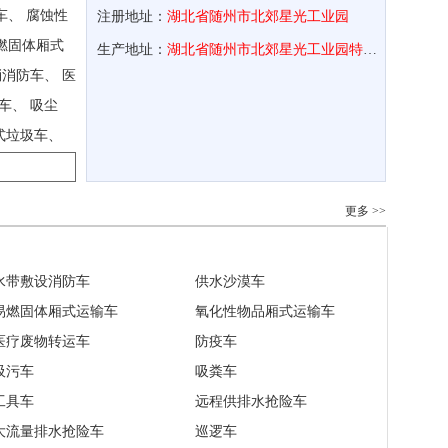
车、 腐蚀性
注册地址：
湖北省随州市北郊星光工业园
燃固体厢式
生产地址：
湖北省随州市北郊星光工业园特1号
消消防车、 医
车、 吸尘
式垃圾车、
防车、 干粉
援消防车、 护
更多 >>
 摆臂式垃圾
检测车、 水罐
水带敷设消防车
供水沙漠车
洗扫车、 售货
易燃固体厢式运输车
氧化性物品厢式运输车
 餐车、 易
医疗废物转运车
防疫车
冷链车、 监
吸污车
吸粪车
量检衡车、 路
工具车
远程供排水抢险车
森林防火指挥
大流量排水抢险车
巡逻车
运输车、 餐厨