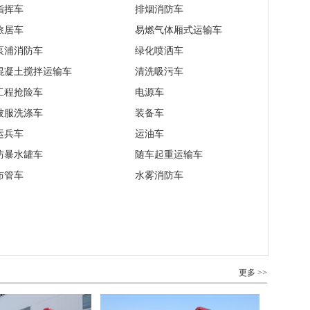
指挥车
排烟消防车
消防车、 商务
旅居车
易燃气体厢式运输车
泵浦消防车
绿化喷洒车
混凝土搅拌运输车
清洗吸污车
工程抢险车
电源车
被服洗涤车
装备车
运兵车
运油车
防暴水罐车
随车起重运输车
布管车
水雾消防车
更多 >>