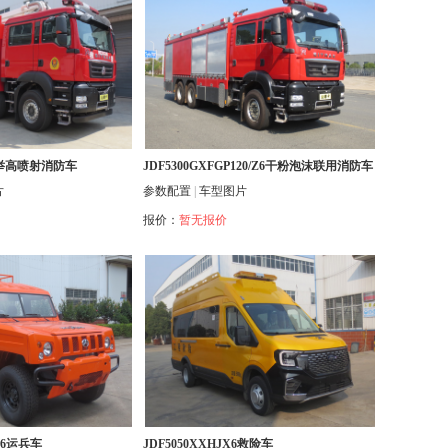
P20举高喷射消防车
JDF5300GXFGP120/Z6干粉泡沫联用消防车
片
参数配置
|
车型图片
报价：
暂无报价
AW6运兵车
JDF5050XXHJX6救险车