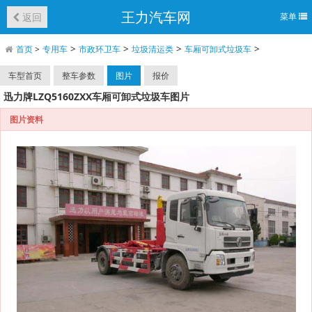
王力汽车网
返回
菜单
>
>
>
>
首页
>
专用车
市政环卫车
垃圾清运类
车厢可卸式垃圾车
车型首页
整车参数
图片
报价
迅力牌LZQ5160ZXX车厢可卸式垃圾车图片
图片资料