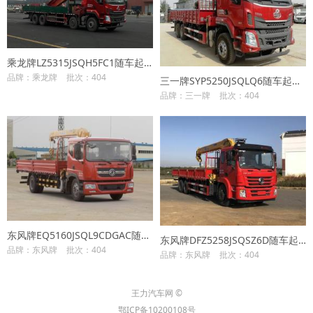
乘龙牌LZ5315JSQH5FC1随车起重运输车
品牌：乘龙牌
批次：404
三一牌SYP5250JSQLQ6随车起重运输车
品牌：三一牌
批次：404
东风牌EQ5160JSQL9CDGAC随车起重运输车
东风牌DFZ5258JSQSZ6D随车起重运输车
品牌：东风牌
批次：404
品牌：东风牌
批次：404
王力汽车网 ©
鄂ICP备10200108号