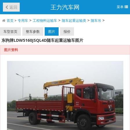
王力汽车网
返回
菜单
>
>
>
>
首页
>
专用车
工程物料运输车
随车起重运输类
随车吊
车型首页
整车参数
图片
报价
东驹牌LDW5160JSQL4D随车起重运输车图片
图片资料