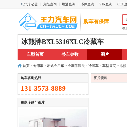
汽车公告
免征查询
燃油查询
环保查询
VIN查询
CCC
购车有保障
热
冰熊牌BXL5316XLC冷藏车
车型首页
整车参数
图片
首页
>
专用车
>
厢式专用车
>
冷藏保温类
>
冷藏车
>
车型首页
>
冰熊
购车咨询热线
图片资料
131-3573-8889
更多冷藏车图片