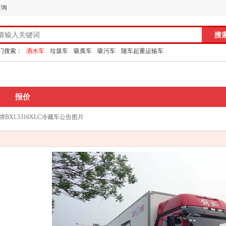
查询
门搜索：
洒水车
垃圾车
吸粪车
吸污车
随车起重运输车
报价
牌BXL5316XLC冷藏车公告图片