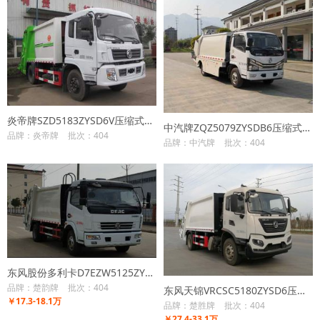
炎帝牌SZD5183ZYSD6V压缩式垃圾车
中汽牌ZQZ5079ZYSDB6压缩式垃圾车
品牌：炎帝牌
批次：404
品牌：中汽牌
批次：404
东风股份多利卡D7EZW5125ZYSD6压缩式垃圾车
品牌：楚韵牌
批次：404
东风天锦VRCSC5180ZYSD6压缩式垃圾车
￥17.3-18.1万
品牌：楚胜牌
批次：404
￥27.4-33.1万