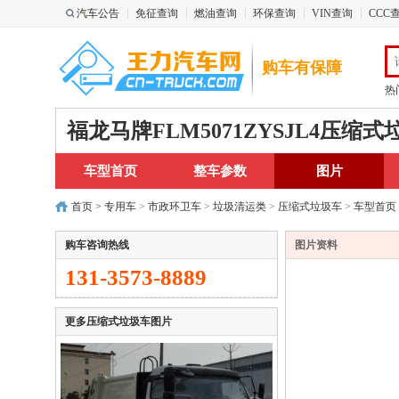
汽车公告
免征查询
燃油查询
环保查询
VIN查询
CCC
购车有保障
热
福龙马牌FLM5071ZYSJL4压缩式
车型首页
整车参数
图片
首页
>
专用车
>
市政环卫车
>
垃圾清运类
>
压缩式垃圾车
>
车型首页
购车咨询热线
图片资料
131-3573-8889
更多压缩式垃圾车图片