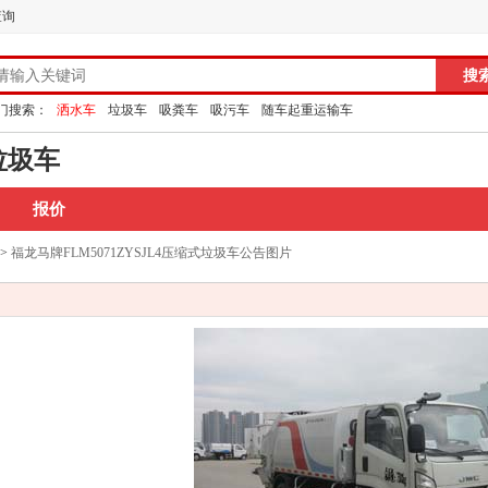
查询
门搜索：
洒水车
垃圾车
吸粪车
吸污车
随车起重运输车
垃圾车
报价
>
福龙马牌FLM5071ZYSJL4压缩式垃圾车公告图片