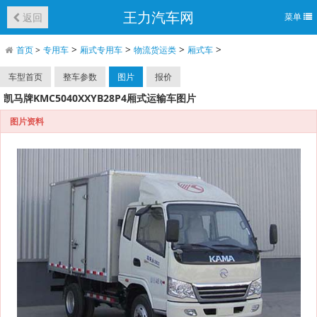
王力汽车网
返回
菜单
>
>
>
>
首页
>
专用车
厢式专用车
物流货运类
厢式车
车型首页
整车参数
图片
报价
凯马牌KMC5040XXYB28P4厢式运输车图片
图片资料