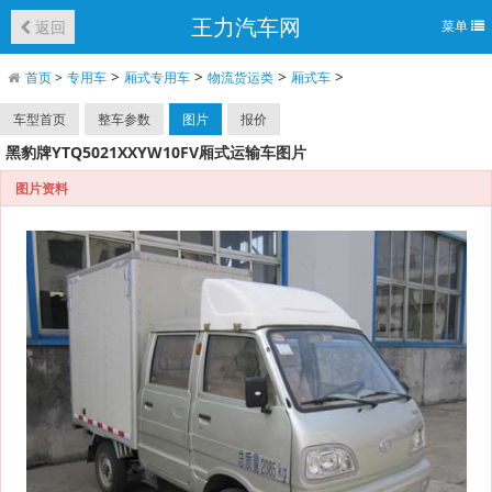
王力汽车网
返回
菜单
>
>
>
>
首页
>
专用车
厢式专用车
物流货运类
厢式车
车型首页
整车参数
图片
报价
黑豹牌YTQ5021XXYW10FV厢式运输车图片
图片资料