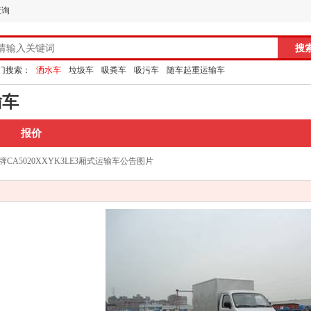
查询
门搜索：
洒水车
垃圾车
吸粪车
吸污车
随车起重运输车
输车
报价
CA5020XXYK3LE3厢式运输车公告图片