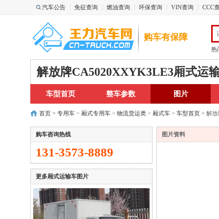
汽车公告
免征查询
燃油查询
环保查询
VIN查询
CCC
购车有保障
热
解放牌CA5020XXYK3LE3厢式运
车型首页
整车参数
图片
首页
>
专用车
>
厢式专用车
>
物流货运类
>
厢式车
>
车型首页
>
解放牌
购车咨询热线
图片资料
131-3573-8889
更多厢式运输车图片