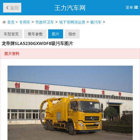
王力汽车网
返回
菜单
>
>
>
>
首页
>
专用车
市政环卫车
地下管网清运类
吸污车
车型首页
整车参数
图片
报价
龙帝牌SLA5230GXWDF8吸污车图片
图片资料