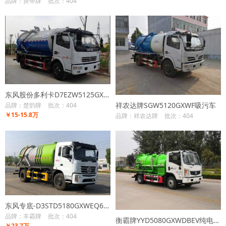
品牌：炎帝牌
批次：404
东风股份多利卡D7EZW5125GXWE6吸污车
祥农达牌SGW5120GXWF吸污车
品牌：楚韵牌
批次：404
￥15-15.8万
品牌：祥农达牌
批次：404
东风专底-D3STD5180GXWEQ6吸污车
品牌：丰霸牌
批次：404
衡霸牌YYD5080GXWDBEV纯电动吸污车
￥23.7万