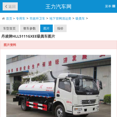
王力汽车网
返回
菜单
>
>
>
>
首页
>
专用车
市政环卫车
地下管网清运类
吸粪车
车型首页
整车参数
图片
报价
丹凌牌HLL5111GXEE吸粪车图片
图片资料