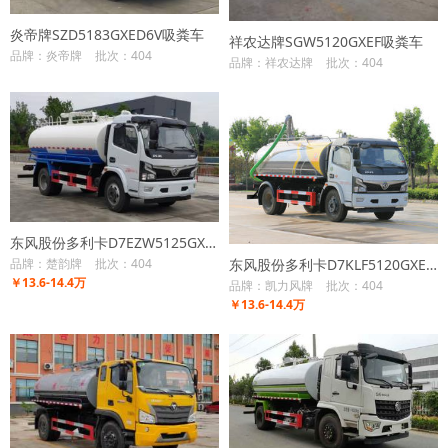
炎帝牌SZD5183GXED6V吸粪车
祥农达牌SGW5120GXEF吸粪车
品牌：炎帝牌
批次：404
品牌：祥农达牌
批次：404
东风股份多利卡D7EZW5125GXEE6吸粪车
东风股份多利卡D7KLF5120GXEE6吸粪车
品牌：楚韵牌
批次：404
￥13.6-14.4万
品牌：凯力风牌
批次：404
￥13.6-14.4万