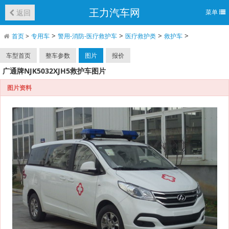
王力汽车网
返回
菜单
>
>
>
>
首页
>
专用车
警用-消防-医疗救护车
医疗救护类
救护车
车型首页
整车参数
图片
报价
广通牌NJK5032XJH5救护车图片
图片资料