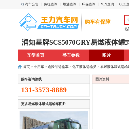
汽车公告
免征查询
燃油查询
环保查询
VIN查询
CCC
购车有保障
热
润知星牌SCS5070GRY易燃液体
车型首页
整车参数
图片
首页
>
专用车
>
危险品运输车
>
化工液体运输类
>
易燃液体罐式运输
购车咨询热线
图片资料
131-3573-8889
更多易燃液体罐式运输车图片