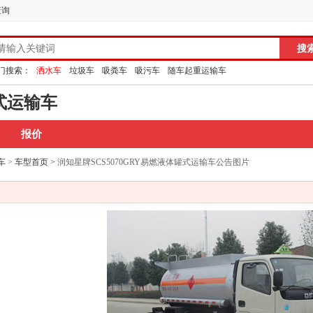
查询
门搜索：
洒水车
垃圾车
吸粪车
吸污车
随车起重运输车
罐式运输车
报价
车
>
车型首页
>
润知星牌SCS5070GRY易燃液体罐式运输车公告图片