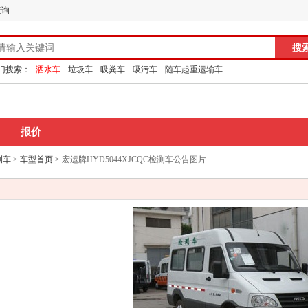
查询
门搜索：
洒水车
垃圾车
吸粪车
吸污车
随车起重运输车
报价
测车
>
车型首页
>
宏运牌HYD5044XJCQC检测车公告图片