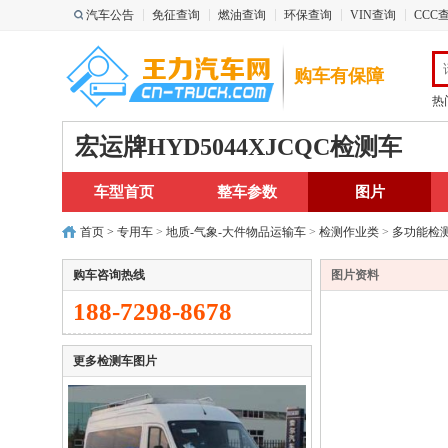
汽车公告
免征查询
燃油查询
环保查询
VIN查询
CCC
购车有保障
热
宏运牌HYD5044XJCQC检测车
车型首页
整车参数
图片
首页
>
专用车
>
地质-气象-大件物品运输车
>
检测作业类
>
多功能检
购车咨询热线
图片资料
188-7298-8678
更多检测车图片