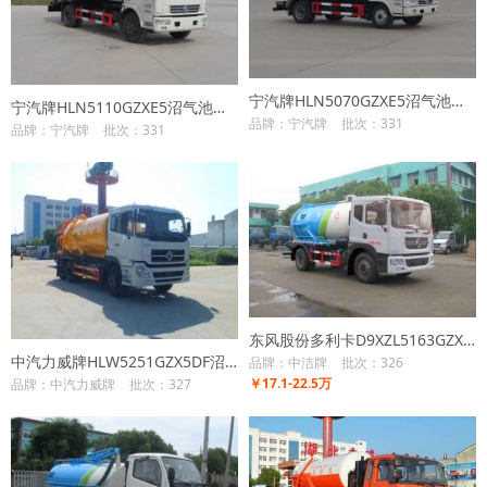
宁汽牌HLN5070GZXE5沼气池吸污车
宁汽牌HLN5110GZXE5沼气池吸污车
品牌：宁汽牌
批次：331
品牌：宁汽牌
批次：331
东风股份多利卡D9XZL5163GZX5沼气池吸污车
中汽力威牌HLW5251GZX5DF沼气池吸污车
品牌：中洁牌
批次：326
￥17.1-22.5万
品牌：中汽力威牌
批次：327