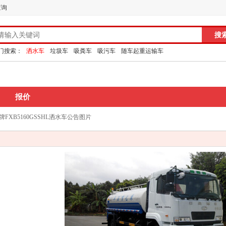
查询
门搜索：
洒水车
垃圾车
吸粪车
吸污车
随车起重运输车
报价
FXB5160GSSHL洒水车公告图片