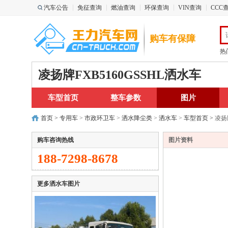
汽车公告
免征查询
燃油查询
环保查询
VIN查询
CCC
购车有保障
热
凌扬牌FXB5160GSSHL洒水车
车型首页
整车参数
图片
首页
>
专用车
>
市政环卫车
>
洒水降尘类
>
洒水车
>
车型首页
>
凌扬牌
购车咨询热线
图片资料
188-7298-8678
更多洒水车图片