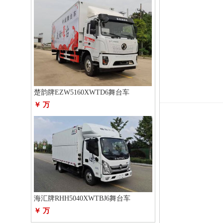
楚韵牌EZW5160XWTD6舞台车
￥ 万
海汇牌RHH5040XWTBJ6舞台车
￥ 万