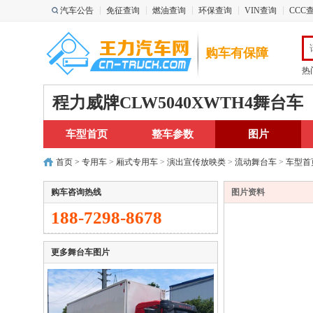
汽车公告
免征查询
燃油查询
环保查询
VIN查询
CCC
购车有保障
热
程力威牌CLW5040XWTH4舞台车
车型首页
整车参数
图片
首页
>
专用车
>
厢式专用车
>
演出宣传放映类
>
流动舞台车
>
车型首
购车咨询热线
图片资料
188-7298-8678
更多舞台车图片