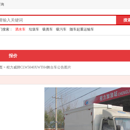
查询
门搜索：
洒水车
垃圾车
吸粪车
吸污车
随车起重运输车
报价
页
>
程力威牌CLW5040XWTH4舞台车公告图片