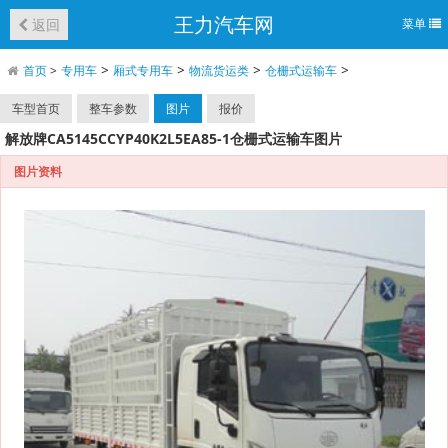
王力汽车网
返回
菜单
>
>
>
>
首页
>
专用车
厢式专用车
物流货运类
仓栅式运输车
车型首页
整车参数
图片
报价
解放牌CA5145CCYP40K2L5EA85-1仓栅式运输车图片
图片资料