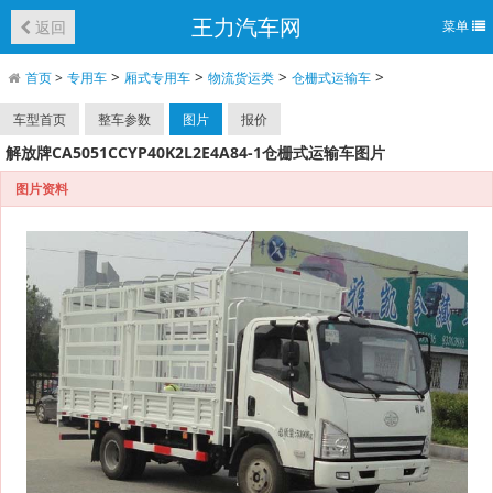
王力汽车网
返回
菜单
>
>
>
>
首页
>
专用车
厢式专用车
物流货运类
仓栅式运输车
车型首页
整车参数
图片
报价
解放牌CA5051CCYP40K2L2E4A84-1仓栅式运输车图片
图片资料