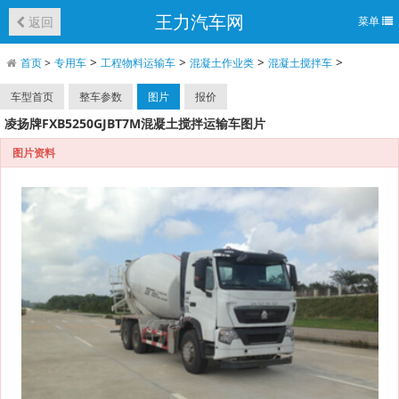
王力汽车网
返回
菜单
>
>
>
>
首页
>
专用车
工程物料运输车
混凝土作业类
混凝土搅拌车
车型首页
整车参数
图片
报价
凌扬牌FXB5250GJBT7M混凝土搅拌运输车图片
图片资料