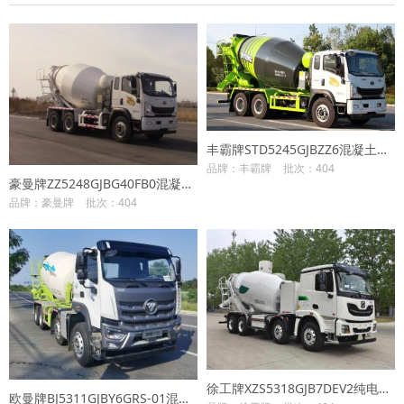
丰霸牌STD5245GJBZZ6混凝土搅拌运输车
品牌：丰霸牌
批次：404
豪曼牌ZZ5248GJBG40FB0混凝土搅拌运输车
品牌：豪曼牌
批次：404
徐工牌XZS5318GJB7DEV2纯电动混凝土搅拌运输车
欧曼牌BJ5311GJBY6GRS-01混凝土搅拌运输车