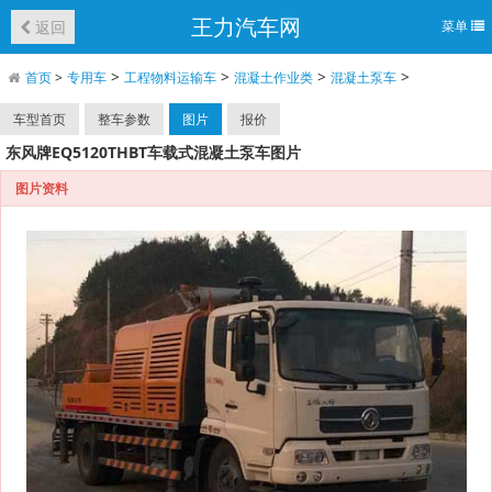
王力汽车网
返回
菜单
>
>
>
>
首页
>
专用车
工程物料运输车
混凝土作业类
混凝土泵车
车型首页
整车参数
图片
报价
东风牌EQ5120THBT车载式混凝土泵车图片
图片资料