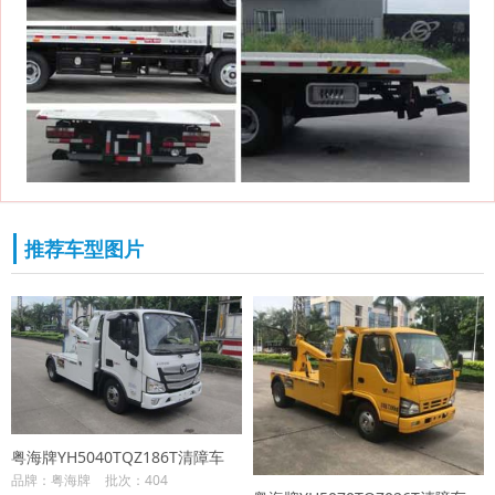
推荐车型图片
粤海牌YH5040TQZ186T清障车
品牌：粤海牌
批次：404