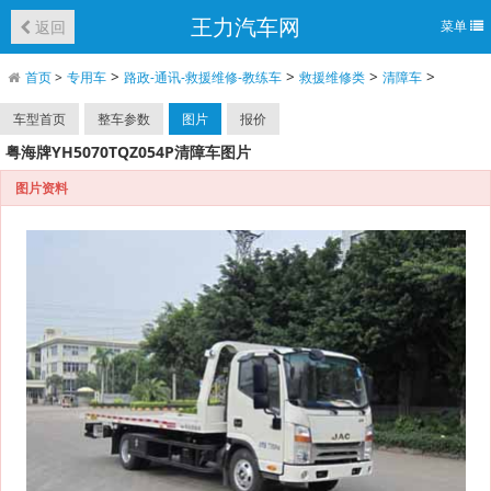
王力汽车网
返回
菜单
>
>
>
>
首页
>
专用车
路政-通讯-救援维修-教练车
救援维修类
清障车
车型首页
整车参数
图片
报价
粤海牌YH5070TQZ054P清障车图片
图片资料