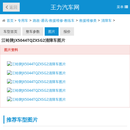
王力汽车网
返回
菜单
>
>
>
>
首页
>
专用车
路政-通讯-救援维修-教练车
救援维修类
清障车
车型首页
整车参数
图片
报价
江铃牌JX5044TQZXSG2清障车图片
图片资料
推荐车型图片