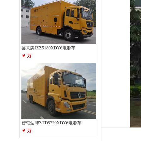
鑫意牌JZZ5180XDY6电源车
￥ 万
智屯达牌ZTD5220XDY6电源车
￥ 万