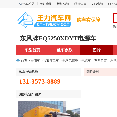
汽车公告
免征查询
燃油查询
环保查询
VIN查询
CCC
购车有保障
热
东风牌EQ5250XDYT电源车
车型首页
整车参数
图片
首页
>
专用车
>
市政环卫车
>
电网保障类
>
电源车
>
车型首页
>
东风
购车咨询热线
图片资料
131-3573-8889
更多电源车图片