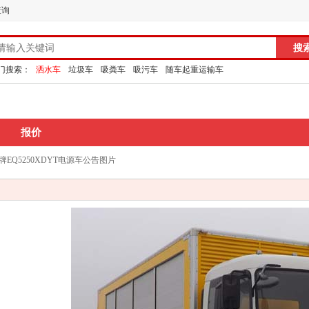
查询
门搜索：
洒水车
垃圾车
吸粪车
吸污车
随车起重运输车
报价
牌EQ5250XDYT电源车公告图片