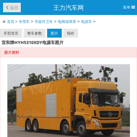
王力汽车网
返回
菜单
>
>
>
>
首页
>
专用车
市政环卫车
电网保障类
电源车
车型首页
整车参数
图片
报价
宜和牌HYH5310XDY电源车图片
图片资料