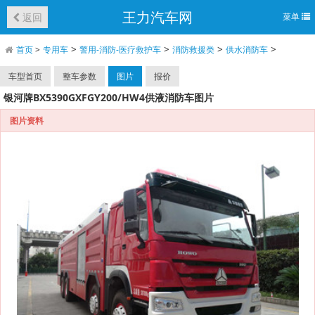
王力汽车网
返回
菜单
>
>
>
>
首页
>
专用车
警用-消防-医疗救护车
消防救援类
供水消防车
车型首页
整车参数
图片
报价
银河牌BX5390GXFGY200/HW4供液消防车图片
图片资料