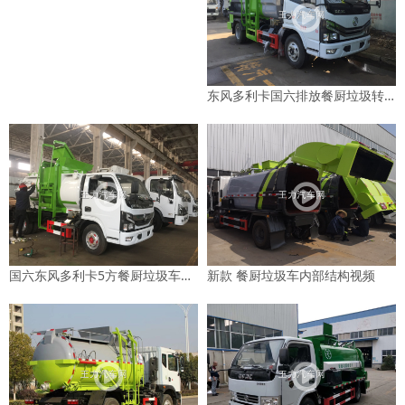
东风多利卡国六排放餐厨垃圾转运车视频
国六东风多利卡5方餐厨垃圾车（圆罐）年底大降价视频
新款 餐厨垃圾车内部结构视频