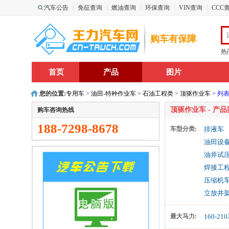
汽车公告
免征查询
燃油查询
环保查询
VIN查询
CCC
购车有保障
热
首页
产品
图片
您的位置:
专用车
>
油田-特种作业车
>
石油工程类
>
顶驱作业车
> 列
顶驱作业车
- 产
购车咨询热线
188-7298-8678
车型分类:
排液车
油田设
油井试
焊接工
压缩机
立放井
最大马力:
160-21