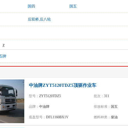
国四
国五
后双桥,后八轮
Z
石牌
中油牌ZYT5120TDZ5顶驱作业车
型号：
ZYT5120TDZ5
批次：
311
品牌：
中油牌
排放标准：
国五
底盘型号：
DFL1160BX1V
燃料种类：
柴油