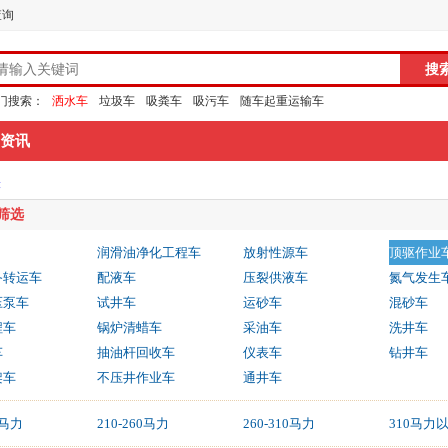
查询
门搜索：
洒水车
垃圾车
吸粪车
吸污车
随车起重运输车
资讯
表
品筛选
润滑油净化工程车
放射性源车
顶驱作业
备转运车
配液车
压裂供液车
氮气发生
压泵车
试井车
运砂车
混砂车
程车
锅炉清蜡车
采油车
洗井车
车
抽油杆回收车
仪表车
钻井车
架车
不压井作业车
通井车
0马力
210-260马力
260-310马力
310马力