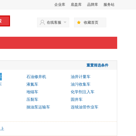
企业库
底盘库
品牌库
服务站
在线客服
收藏首页
重置筛选条件
车
石油修井机
油井计量车
车
液氮车
油污收集车
地锚车
化学剂注入车
压裂车
固井车
抽油泵运输车
连续油管作业车
以上