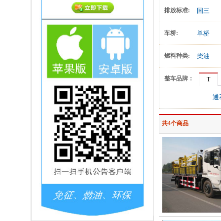
排放标准:
国三
车桥:
单桥
燃料种类:
柴油
整车品牌：
T
通
共4个商品