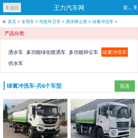
王力汽车网
菜单
返回
首页
>
专用车
>
市政环卫车
>
洒水降尘类
>
绿篱冲洗车
>
产品分类
洒水车
多功能绿化喷洒车
多功能抑尘车
绿篱冲洗车
供水车
绿篱冲洗车-共6个车型
筛选