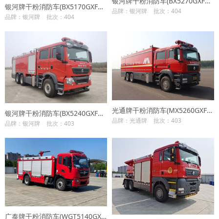
银河牌干粉消防车(BX5270GXFGF80/HT6)
银河牌干粉消防车(BX5170GXFGF40/HT6)
品牌：银河牌
批次：404
品牌：银河牌
批次：404
光通牌干粉消防车(MX5260GXFGF30/ZD)
银河牌干粉消防车(BX5240GXFGF60/HT6)
品牌：光通牌
批次：403
品牌：银河牌
批次：403
广泰牌干粉消防车(WGT5140GXFGF30/D6)