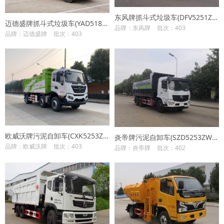
东风牌抓斗式垃圾车(DFV5251ZZDGP6D)
迈德盛牌抓斗式垃圾车(YAD5181ZZDEQ6)
品牌：东风牌
批次：403
品牌：迈德盛牌
批次：403
欧威沃牌污泥自卸车(CXK5253ZWX6NG)
炎帝牌污泥自卸车(SZD5253ZWXD6V)
品牌：欧威沃牌
批次：403
品牌：炎帝牌
批次：402