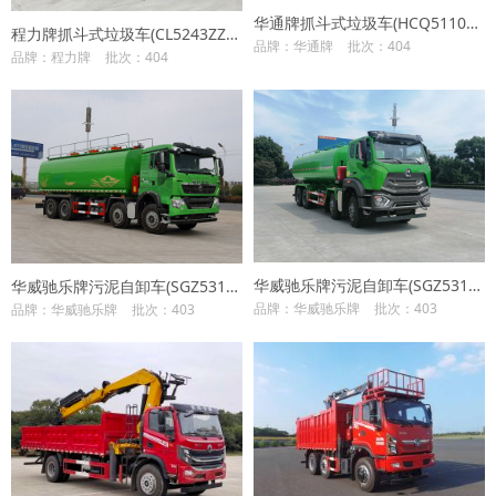
华通牌抓斗式垃圾车(HCQ5110ZZDSTQ6)
程力牌抓斗式垃圾车(CL5243ZZD6ABL)
品牌：华通牌
批次：404
品牌：程力牌
批次：404
华威驰乐牌污泥自卸车(SGZ5313ZWXZZ6N)
华威驰乐牌污泥自卸车(SGZ5311ZWXZZ6TX)
品牌：华威驰乐牌
批次：403
品牌：华威驰乐牌
批次：403