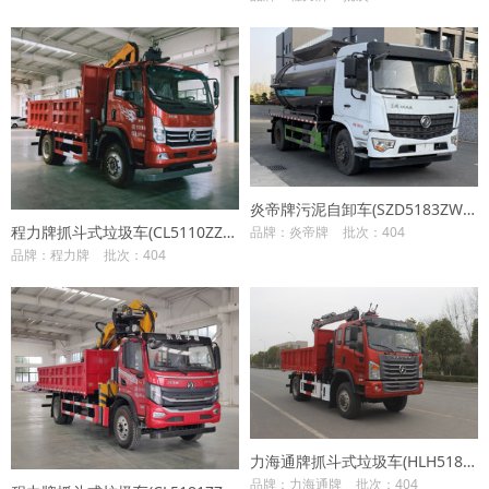
炎帝牌污泥自卸车(SZD5183ZWXD6V)
程力牌抓斗式垃圾车(CL5110ZZD6ABL)
品牌：炎帝牌
批次：404
品牌：程力牌
批次：404
力海通牌抓斗式垃圾车(HLH5180ZZDDYQ6)
品牌：力海通牌
批次：404